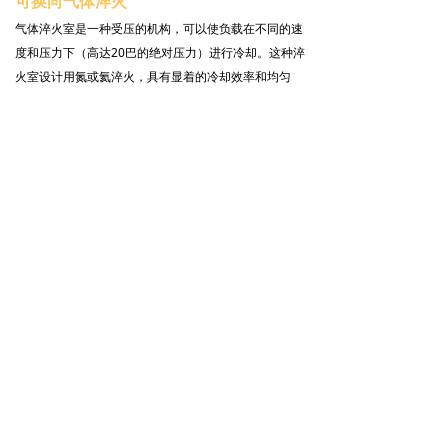
可换向气体淬火
气体淬火室是一种受压的机构，可以使负载在不同的速
度和压力下（高达20巴的绝对压力）进行冷却。这种淬
火室设计用氮或氦淬火，具有显着的冷却效率和均匀
性。
气体冷却通过位于负载两侧的两个水/气热交换器来执
行。水流量和温度决定了交换器的冷却功率，从而决定
了负载的冷却速率。
气流由位于负载两侧的两个混流式涡轮风机执行。这些
涡轮机的大直径设计对于优化气体速度和风机的功率至
关重要。
交替气流
气体方向是可变的 – 无论是从上到下，还是从下到上 –
这都要归功于一个精巧的横向导流系统，在一秒钟内移
动一组2个气缸。
这种交替流动的优点是可以减小负载顶部和底部之间的
热梯度，从而改善硬度公差和变形。这种交替工艺的编