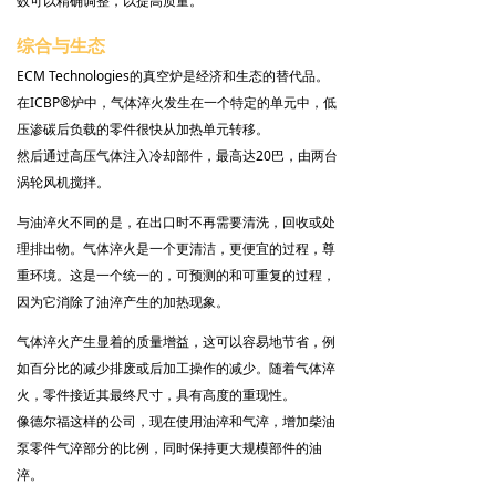
数可以精确调整，以提高质量。
低压碳氮共渗
综合与生态
钎焊
ECM Technologies的真空炉是经济和生态的替代品。
在ICBP®炉中，气体淬火发生在一个特定的单元中，低
烧结
压渗碳后负载的零件很快从加热单元转移。
然后通过高压气体注入冷却部件，最高达20巴，由两台
增材制造
涡轮风机搅拌。
与油淬火不同的是，在出口时不再需要清洗，回收或处
油淬
理排出物。气体淬火是一个更清洁，更便宜的过程，尊
气淬
重环境。这是一个统一的，可预测的和可重复的过程，
因为它消除了油淬产生的加热现象。
熔炼应用
气体淬火产生显着的质量增益，这可以容易地节省，例
如百分比的减少排废或后加工操作的减少。随着气体淬
核能应用
火，零件接近其最终尺寸，具有高度的重现性。
像德尔福这样的公司，现在使用油淬和气淬，增加柴油
时事
泵零件气淬部分的比例，同时保持更大规模部件的油
联络
淬。