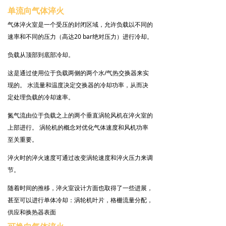
单流向气体淬火
气体淬火室是一个受压的封闭区域，允许负载以不同的
速率和不同的压力（高达20 bar绝对压力）进行冷却。
负载从顶部到底部冷却。
这是通过使用位于负载两侧的两个水/气热交换器来实
现的。 水流量和温度决定交换器的冷却功率，从而决
定处理负载的冷却速率。
氮气流由位于负载之上的两个垂直涡轮风机在淬火室的
上部进行。 涡轮机的概念对优化气体速度和风机功率
至关重要。
淬火时的淬火速度可通过改变涡轮速度和淬火压力来调
节。
随着时间的推移，淬火室设计方面也取得了一些进展，
甚至可以进行单体冷却：涡轮机叶片，格栅流量分配，
供应和换热器表面