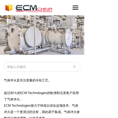
网站首页
끀
集团
我们的服务
ICBP®
真空炉
熔炼炉和感应炉
ꄙ
光伏炉和晶体生长设备
气体淬火是关注质量的冷却工艺。
沉积炉
超过80％的ECM Technologies的欧洲和北美客户采用
了气体淬火。
特种炉
ECM Technologies致力于研发以优化这项技术。气体
低压渗碳
淬火是一个更清洁的过程，因此易于集成。气体淬火参